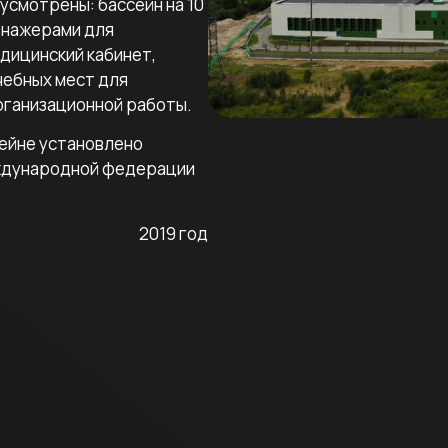
смотрены: бассейн на 10
енажерами для
едицинский кабинет,
учебных мест для
рганизационной работы.
сейне установлено
ждународной федерации
2019 год