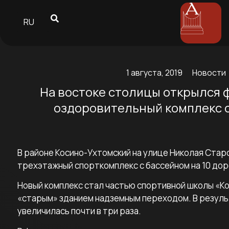
RU
1 августа, 2019
Новости
На востоке столицы открылся 
оздоровительный комплекс 
В районе Косино-Ухтомский на улице Николая Стар
трехэтажный спорткомплекс с бассейном на 10 дор
Новый комплекс стал частью спортивной школы «Ко
«старым» зданием надземным переходом. В резул
увеличилась почти в три раза.