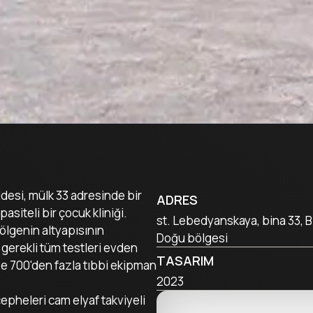
si, mülk 33 adresinde bir
ADRES
asiteli bir çocuk kliniği.
st. Lebedyanskaya, bina 33, B
bölgenin altyapısının
Doğu bölgesi
 gerekli tüm testleri evden
TASARIM
e 700'den fazla tıbbi ekipman
2023
cepheleri cam elyaf takviyeli