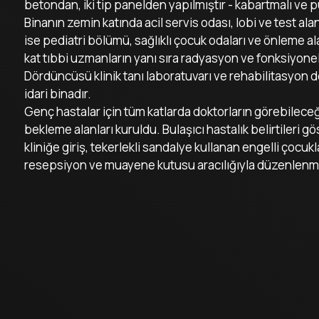
betondan, iki tip panelden yapılmıştır - kabartmalı ve 
Binanın zemin katında acil servis odası, lobi ve test ala
ise pediatri bölümü, sağlıklı çocuk odaları ve önleme 
kat tıbbi uzmanların yanı sıra radyasyon ve fonksiyonel 
Dördüncüsü klinik tanı laboratuvarı ve rehabilitasyon d
idari binadır.
Genç hastalar için tüm katlarda doktorların görebileceğ
bekleme alanları kuruldu. Bulaşıcı hastalık belirtileri
kliniğe giriş, tekerlekli sandalye kullanan engelli çocu
resepsiyon ve muayene kutusu aracılığıyla düzenlenm